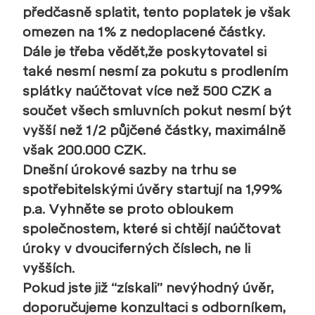
předčasně splatit, tento poplatek je však
omezen na 1% z nedoplacené částky.
Dále je třeba vědět,že poskytovatel si
také nesmí nesmí za pokutu s prodlením
splátky naúčtovat více než 500 CZK a
součet všech smluvních pokut nesmí být
vyšší než 1/2 půjčené částky, maximálně
však 200.000 CZK.
Dnešní úrokové sazby na trhu se
spotřebitelskými úvěry startují na 1,99%
p.a. Vyhněte se proto obloukem
společnostem, které si chtějí naúčtovat
úroky v dvouciferných číslech, ne li
vyšších.
Pokud jste již “získali” nevýhodný úvěr,
doporučujeme konzultaci s odborníkem,