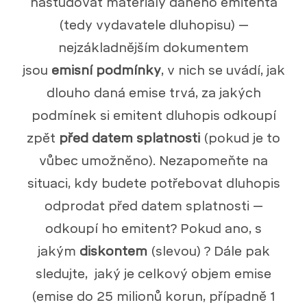
nastudovat materiály daného emitenta
(tedy vydavatele dluhopisu) –
nejzákladnějším dokumentem
jsou
emisní podmínky
, v nich se uvádí, jak
dlouho daná emise trvá, za jakých
podmínek si emitent dluhopis odkoupí
zpět
před datem splatnosti
(pokud je to
vůbec umožněno). Nezapomeňte na
situaci, kdy budete potřebovat dluhopis
odprodat před datem splatnosti –
odkoupí ho emitent? Pokud ano, s
jakým
diskontem
(slevou) ? Dále pak
sledujte, jaký je celkový objem emise
(emise do 25 milionů korun, případně 1