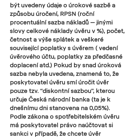
být uvedeny údaje o úrokové sazbě a
způsobu úročení, RPSN (roční
procentuální sazba nákladů – jinými
slovy celkové náklady úvěru v %), počet,
četnost a výše splátek a veškeré
související poplatky s úvěrem ( vedení
úvěrového účtu, poplatky za předčasné
doplacení atd.) Pokud by snad úroková
sazba nebyla uvedena, znamená to, že
poskytovatel úvěru smí úročit úvěr
pouze tzv. “diskontní sazbou”, kterou
určuje Česká národní banka (ta je k
dnešnímu dni stanovena na 0,05%).
Podle zákona o spotřebitelském úvěru
má poskytovatel právo naúčtovat si
sankci v případě, že chcete úvěr